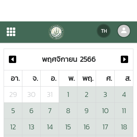
ปฏิทินกิจกรรมของหน่วยงาน
TH
หน้าแรก
ปฏิทินกิจกรรมของหน่วยงาน
พฤศจิกายน 2566
อา.
จ.
อ.
พ.
พฤ.
ศ.
ส.
29
30
31
1
2
3
4
5
6
7
8
9
10
11
12
13
14
15
16
17
18