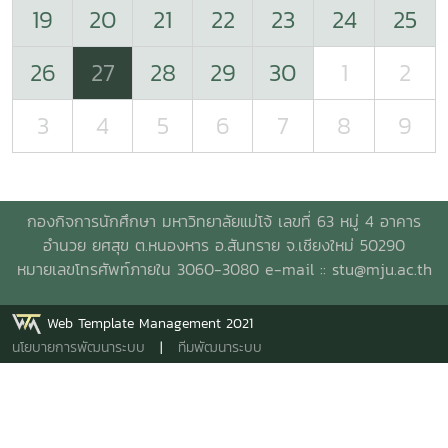
19
20
21
22
23
24
25
26
27
28
29
30
1
2
3
4
5
6
7
8
9
กองกิจการนักศึกษา มหาวิทยาลัยแม่โจ้ เลขที่ 63 หมู่ 4 อาคาร
อำนวย ยศสุข ต.หนองหาร อ.สันทราย จ.เชียงใหม่ 50290
หมายเลขโทรศัพท์ภายใน 3060-3080 e-mail ::
stu@mju.ac.th
Web Template Management 2021
นโยบายการพัฒนาระบบ
|
ทีมพัฒนาระบบ